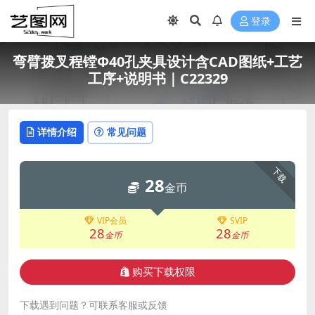
登录
弯臂拨叉程镗Φ40孔夹具设计含CAD图纸+工艺
工序+说明书｜C22329
详情介绍
常见问题
下载
28
金币
VIP会员
SVIP
28
28
金币
金币
购买下载权限
下载遇到问题？可联系客服或反馈