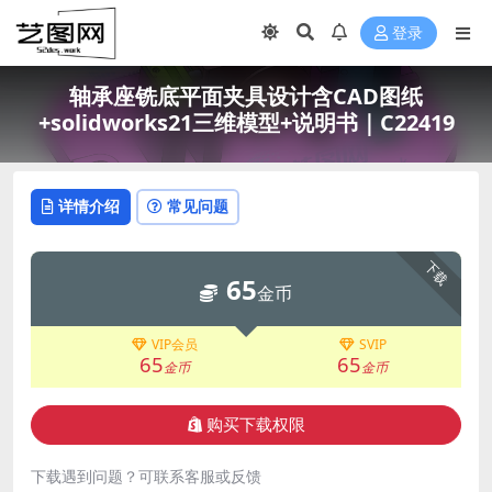
登录
轴承座铣底平面夹具设计含CAD图纸
+solidworks21三维模型+说明书｜C22419
详情介绍
常见问题
下载
65
金币
VIP会员
SVIP
65
65
金币
金币
购买下载权限
下载遇到问题？可联系客服或反馈