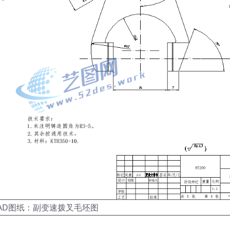
AD图纸：副变速拨叉毛坯图