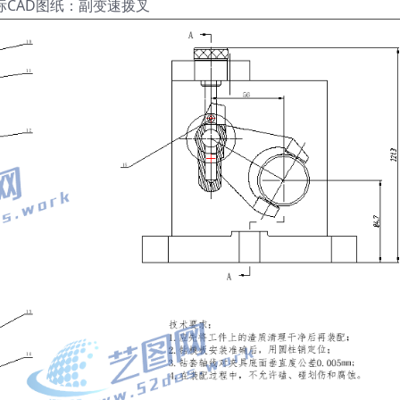
标CAD图纸：副变速拨叉