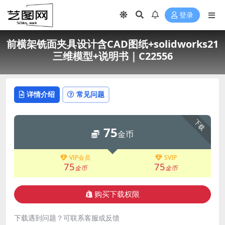
登录
前横架铣面夹具设计含CAD图纸+solidworks21
三维模型+说明书｜C22556
详情介绍
常见问题
下载
75
金币
VIP会员
SVIP
75
75
金币
金币
购买下载权限
下载遇到问题？可联系客服或反馈