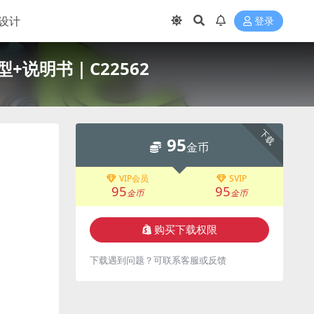
设计
登录
型+说明书｜C22562
下载
95
金币
VIP会员
SVIP
95
95
金币
金币
购买下载权限
下载遇到问题？可联系客服或反馈