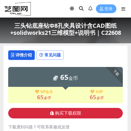
登录
三头钻底座钻Ф8孔夹具设计含CAD图纸
+solidworks21三维模型+说明书｜C22608
详情介绍
常见问题
下载
65
金币
VIP会员
SVIP
65
65
金币
金币
购买下载权限
下载遇到问题？可联系客服或反馈