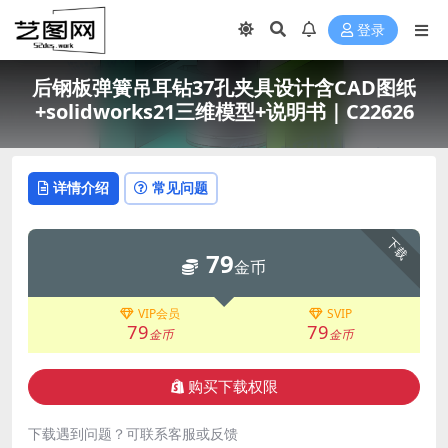
登录
后钢板弹簧吊耳钻37孔夹具设计含CAD图纸
+solidworks21三维模型+说明书｜C22626
详情介绍
常见问题
下载
79
金币
VIP会员
SVIP
79
79
金币
金币
购买下载权限
下载遇到问题？可联系客服或反馈