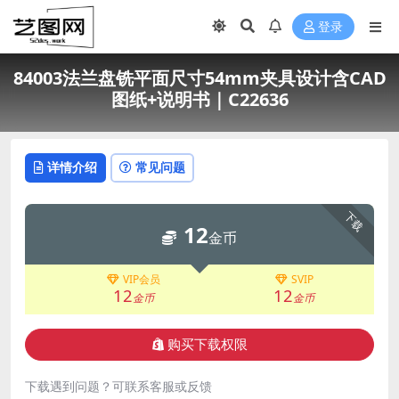
登录
84003法兰盘铣平面尺寸54mm夹具设计含CAD
图纸+说明书｜C22636
详情介绍
常见问题
下载
12
金币
VIP会员
SVIP
12
12
金币
金币
购买下载权限
下载遇到问题？可联系客服或反馈