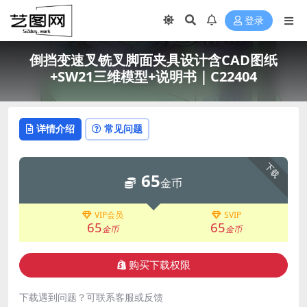
登录
倒挡变速叉铣叉脚面夹具设计含CAD图纸
+SW21三维模型+说明书｜C22404
详情介绍
常见问题
下载
65
金币
VIP会员
SVIP
65
65
金币
金币
购买下载权限
下载遇到问题？可联系客服或反馈