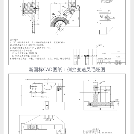
新国标CAD图纸：倒挡变速叉毛坯图