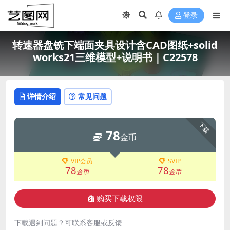
登录
转速器盘铣下端面夹具设计含CAD图纸+solid
works21三维模型+说明书｜C22578
详情介绍
常见问题
下载
78
金币
VIP会员
SVIP
78
78
金币
金币
购买下载权限
下载遇到问题？可联系客服或反馈