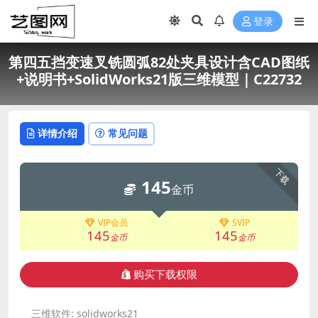
登录
第四五挡变速叉铣圆弧82处夹具设计含CAD图纸
+说明书+SolidWorks21版三维模型｜C22732
详情介绍
常见问题
下载
145
金币
VIP会员
SVIP
145
145
金币
金币
购买下载权限
三维软件:
solidworks21