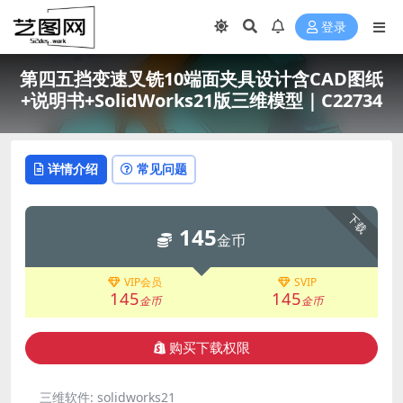
登录
第四五挡变速叉铣10端面夹具设计含CAD图纸
+说明书+SolidWorks21版三维模型｜C22734
详情介绍
常见问题
下载
145
金币
VIP会员
SVIP
145
145
金币
金币
购买下载权限
三维软件:
solidworks21