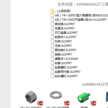
文件内容：solidworks
solidwor