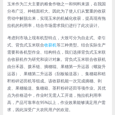
玉米作为三大主要的粮食作物之一和饲料来源，在我国
分布广泛、种植面积大。因此为了使人们从繁重的收获
劳动中解脱出来，实现玉米的机械化收获，提高现有拖
拉机的利用率，结合市场需求我们进行了此次设计。
考虑到市场上现有机型特点，大致可分为自走式、牵引
式、背负式玉米联合
收获机
等三种类型。结合实际生产
需要和各机型作业、结构特点，我们选择背负式玉米联
合收获机作为研究和设计对象。背负式玉米联合收获机
由分禾器、拨禾链、摘穗辊、果穗第一升运器（螺旋升
运器）、果穗第二升运器（刮板输送器）、集穗箱和秸
秆粉碎还田机等组成。该收获机能一次完成摘穗、剥
皮、果穗输送、集穗箱、茎秆粉碎还田等项作业。其优
点为价格适中，作业时无需人工开道，拖拉机利用率
高，产品可靠率在95%以上，作业效果能够满足用户需
求，因此深受广大农民用户的欢迎。