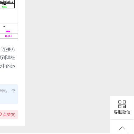
、连接方
得到详细
纸中的运
网站、书
客服微信
点赞(
0
)