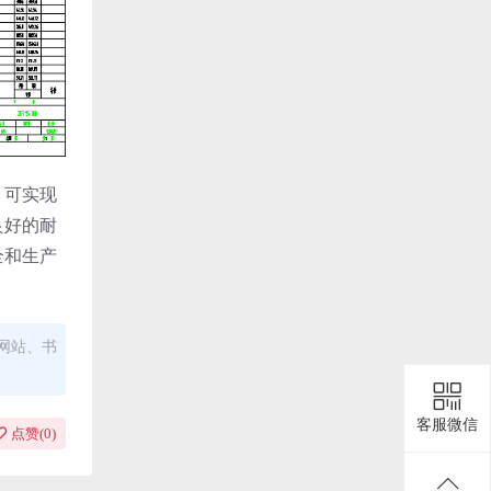
，可实现
良好的耐
全和生产
网站、书
客服微信
点赞(
0
)