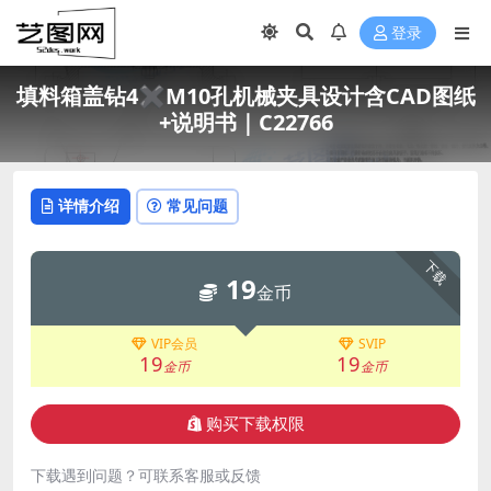
登录
填料箱盖钻4✖M10孔机械夹具设计含CAD图纸
+说明书｜C22766
详情介绍
常见问题
下载
19
金币
VIP会员
SVIP
19
19
金币
金币
购买下载权限
下载遇到问题？可联系客服或反馈