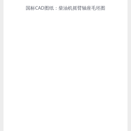
国标CAD图纸：柴油机摇臂轴座毛坯图