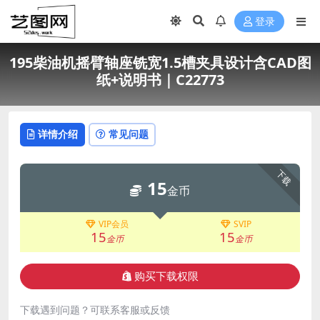
登录
195柴油机摇臂轴座铣宽1.5槽夹具设计含CAD图
纸+说明书｜C22773
详情介绍
常见问题
下载
15
金币
VIP会员
SVIP
15
15
金币
金币
购买下载权限
下载遇到问题？可联系客服或反馈