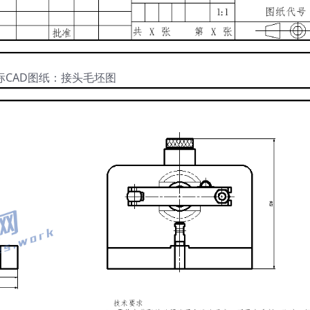
标CAD图纸：接头毛坯图