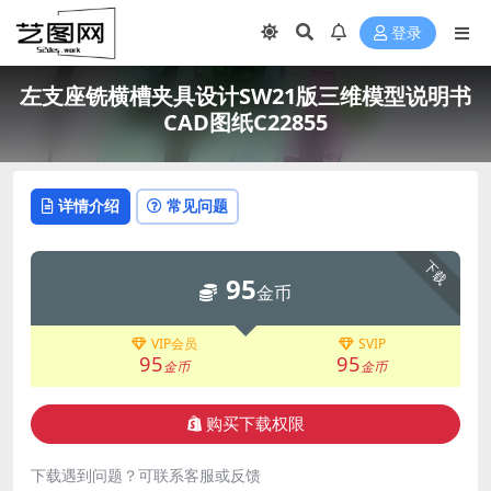
登录
左支座铣横槽夹具设计SW21版三维模型说明书
CAD图纸C22855
详情介绍
常见问题
下载
95
金币
VIP会员
SVIP
95
95
金币
金币
购买下载权限
下载遇到问题？可联系客服或反馈