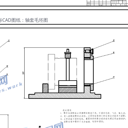
标CAD图纸：轴套毛坯图