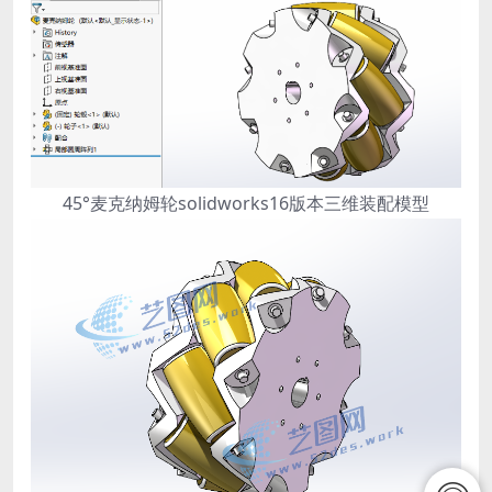
45°麦克纳姆轮solidworks16版本三维装配模型