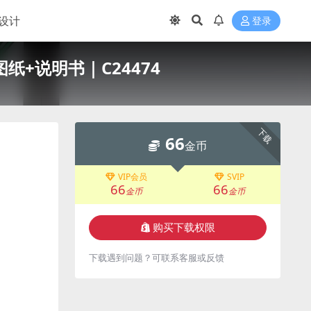
设计
登录
图纸+说明书｜C24474
下载
66
金币
VIP会员
SVIP
66
66
金币
金币
购买下载权限
下载遇到问题？可联系客服或反馈