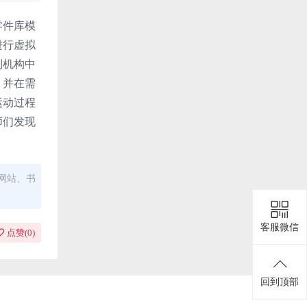
零件库模
进行虚拟
到机构中
，并在需
运动过程
师们发现
网站、书
客服微信
点赞(
0
)
回到顶部