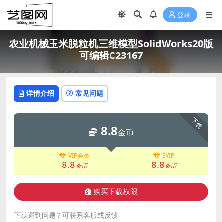
登录
农业机械玉米脱粒机三维模型SolidWorks20版
可编辑C23167
详情介绍
常见问题
下载
8.8
金币
VIP会员
SVIP
8.8
8.8
金币
金币
购买下载权限
下载遇到问题？可联系客服或反馈