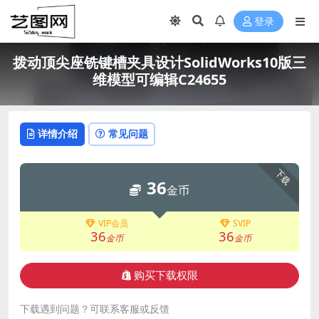
登录
拨动顶尖座铣键槽夹具设计SolidWorks10版三
维模型可编辑C24655
详情介绍
常见问题
下载
36
金币
VIP会员
SVIP
36
36
金币
金币
购买下载权限
下载遇到问题？可联系客服或反馈