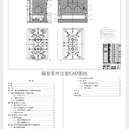
碗形零件注塑CAD图纸