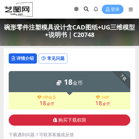
登录
碗形零件注塑模具设计含CAD图纸+UG三维模型
+说明书｜C20748
详情介绍
常见问题
下载
18
金币
VIP会员
SVIP
18
18
金币
金币
购买下载权限
下载遇到问题？可联系客服或反馈