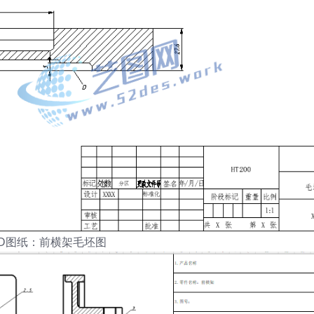
AD图纸：前横架毛坯图