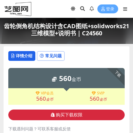
登录
齿轮倒角机结构设计含CAD图纸+solidworks21
三维模型+说明书｜C24560
详情介绍
常见问题
下载
560
金币
VIP会员
SVIP
560
560
金币
金币
购买下载权限
下载遇到问题？可联系客服或反馈