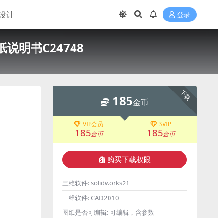
设计
登录
说明书C24748
下载
185
金币
VIP会员
SVIP
185
185
金币
金币
购买下载权限
三维软件:
solidworks21
二维软件:
CAD2010
图纸是否可编辑:
可编辑，含参数