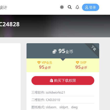
设计
登录
4828
下载
95
金币
VIP会员
SVIP
95
95
金币
金币
购买下载权限
三维软件:
solidworks21
二维软件:
CAD2010
图纸格式:
sldasm、sldprt、dwg