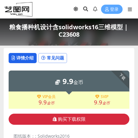
登录
粮食播种机设计含solidworks16三维模型｜
C23608
详情介绍
常见问题
下载
9.9
金币
VIP会员
SVIP
9.9
9.9
金币
金币
购买下载权限
图纸版本：:
Solidworks2016