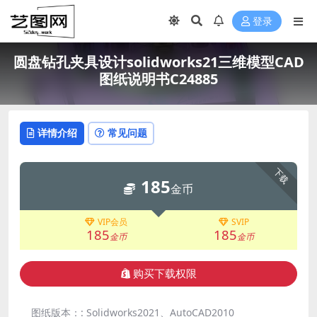
登录
圆盘钻孔夹具设计solidworks21三维模型CAD
图纸说明书C24885
详情介绍
常见问题
下载
185
金币
VIP会员
SVIP
185
185
金币
金币
购买下载权限
图纸版本：:
Solidworks2021、AutoCAD2010