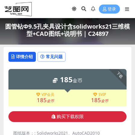
登录
圆管钻Φ9.5孔夹具设计含solidworks21三维模
型+CAD图纸+说明书｜C24897
详情介绍
常见问题
下载
185
金币
VIP会员
SVIP
185
185
金币
金币
购买下载权限
图纸版本：:
Solidworks2021、AutoCAD2010