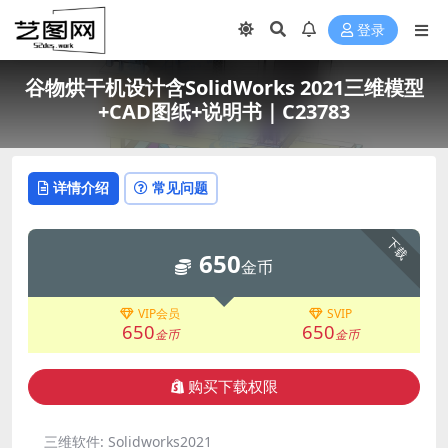
登录
谷物烘干机设计含SolidWorks 2021三维模型
+CAD图纸+说明书｜C23783
详情介绍
常见问题
下载
650
金币
VIP会员
SVIP
650
650
金币
金币
购买下载权限
三维软件:
Solidworks2021