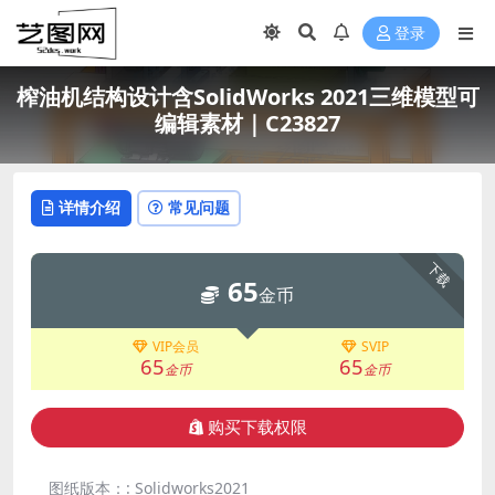
登录
榨油机结构设计含SolidWorks 2021三维模型可
编辑素材｜C23827
详情介绍
常见问题
下载
65
金币
VIP会员
SVIP
65
65
金币
金币
购买下载权限
图纸版本：:
Solidworks2021