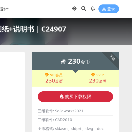
设计
登录
纸+说明书｜C24907
下载
230
金币
VIP会员
SVIP
230
230
金币
金币
购买下载权限
三维软件:
Solidworks2021
二维软件:
CAD2010
图纸格式:
sldasm、sldprt、dwg、doc