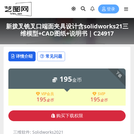
登录
新拨叉铣叉口端面夹具设计含solidworks21三
维模型+CAD图纸+说明书｜C24917
详情介绍
常见问题
下载
195
金币
VIP会员
SVIP
195
195
金币
金币
购买下载权限
三维软件:
Solidworks2021