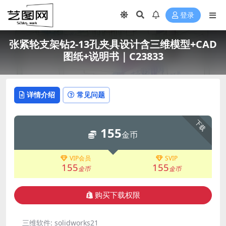
登录
张紧轮支架钻2-13孔夹具设计含三维模型+CAD
图纸+说明书｜C23833
详情介绍
常见问题
下载
155
金币
VIP会员
SVIP
155
155
金币
金币
购买下载权限
三维软件:
solidworks21