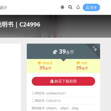
设计
登录
明书｜C24996
下载
39
金币
VIP会员
SVIP
39
39
金币
金币
购买下载权限
三维软件:
solidworks21
二维软件:
CAD2010
图纸格式:
sldasm、sldprt、dwg