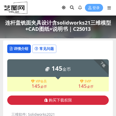
登录
连杆盖铣面夹具设计含solidworks21三维模型
+CAD图纸+说明书｜C25013
详情介绍
常见问题
下载
145
金币
VIP会员
SVIP
145
145
金币
金币
购买下载权限
三维软件:
Solidworks2021