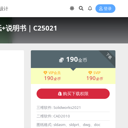
设计
登录
+说明书｜C25021
下载
190
金币
VIP会员
SVIP
190
190
金币
金币
购买下载权限
三维软件:
Solidworks2021
二维软件:
CAD2010
图纸格式:
sldasm、sldprt、dwg、doc