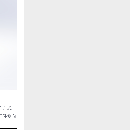
位方式。
工件侧向