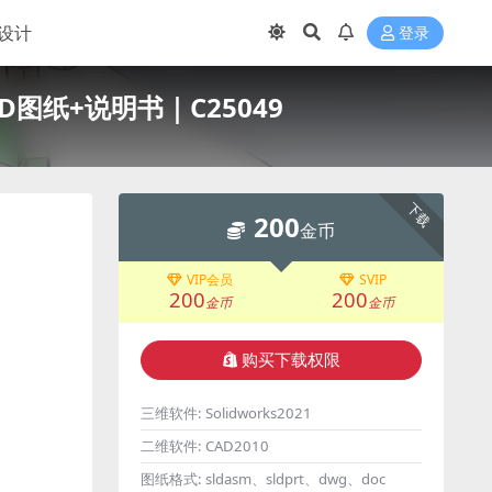
设计
登录
D图纸+说明书｜C25049
下载
200
金币
VIP会员
SVIP
200
200
金币
金币
购买下载权限
三维软件:
Solidworks2021
二维软件:
CAD2010
图纸格式:
sldasm、sldprt、dwg、doc