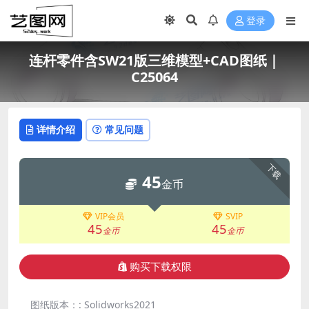
登录
连杆零件含SW21版三维模型+CAD图纸｜
C25064
详情介绍
常见问题
下载
45
金币
VIP会员
SVIP
45
45
金币
金币
购买下载权限
图纸版本：:
Solidworks2021