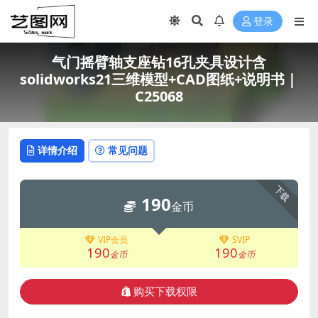
登录
气门摇臂轴支座钻16孔夹具设计含
solidworks21三维模型+CAD图纸+说明书｜
C25068
详情介绍
常见问题
下载
190
金币
VIP会员
SVIP
190
190
金币
金币
购买下载权限