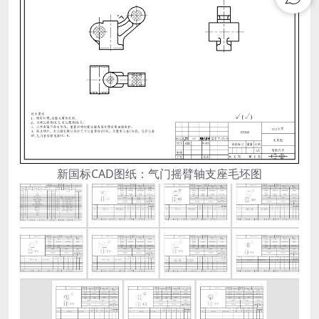
新国标CAD图纸：气门摇臂轴支座毛坯图