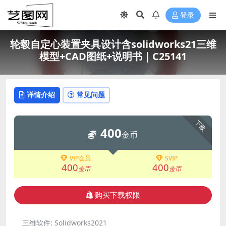
登录
轮毂自定心装置夹具设计含solidworks21三维
模型+CAD图纸+说明书｜C25141
详情介绍
常见问题
下载
400
金币
VIP会员
SVIP
400
400
金币
金币
购买下载权限
三维软件:
Solidworks2021