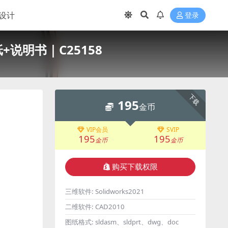
设计
登录
+说明书｜C25158
下载
195
金币
VIP会员
SVIP
195
195
金币
金币
购买下载权限
三维软件:
Solidworks2021
二维软件:
CAD2010
图纸格式:
sldasm、sldprt、dwg、doc