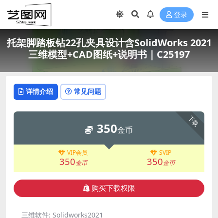
登录
托架脚踏板钻22孔夹具设计含SolidWorks 2021
三维模型+CAD图纸+说明书｜C25197
详情介绍
常见问题
下载
350
金币
VIP会员
SVIP
350
350
金币
金币
购买下载权限
三维软件:
Solidworks2021