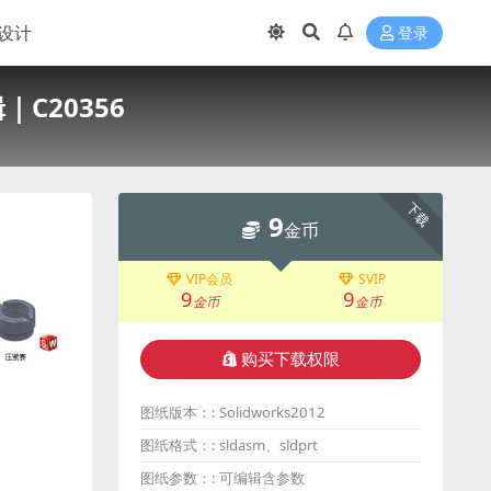
设计
登录
｜C20356
下载
9
金币
VIP会员
SVIP
9
9
金币
金币
购买下载权限
图纸版本：:
Solidworks2012
图纸格式：:
sldasm、sldprt
图纸参数：:
可编辑含参数