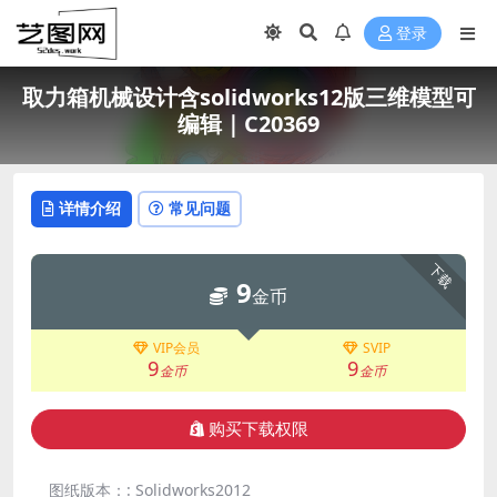
登录
取力箱机械设计含solidworks12版三维模型可
编辑｜C20369
详情介绍
常见问题
下载
9
金币
VIP会员
SVIP
9
9
金币
金币
购买下载权限
图纸版本：:
Solidworks2012