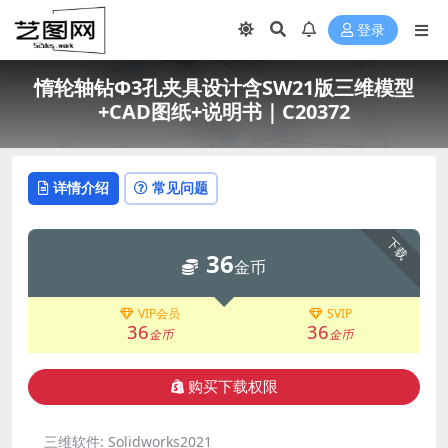
登录
惰轮轴钻Φ3孔夹具设计含SW21版三维模型
+CAD图纸+说明书｜C20372
详情介绍
常见问题
下载
36
金币
VIP会员
SVIP
36
36
金币
金币
购买下载权限
三维软件:
Solidworks2021